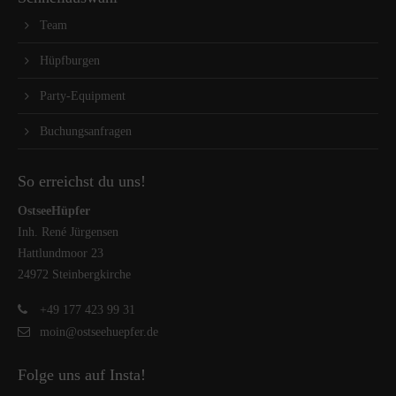
Team
Hüpfburgen
Party-Equipment
Buchungsanfragen
So erreichst du uns!
OstseeHüpfer
Inh. René Jürgensen
Hattlundmoor 23
24972 Steinbergkirche
+49 177 423 99 31
moin@ostseehuepfer.de
Folge uns auf Insta!