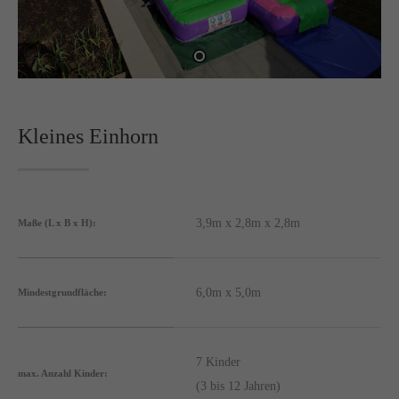
24h
/ 365days
Kleines Einhorn
We offer support for our customers
Mon - Fri 8:00am - 5:00pm
(GMT +1)
Get in touch
3,9m x 2,8m x 2,8m
Maße (L x B x H):
Cybersteel Inc.
376-293 City Road, Suite 600
San Francisco, CA 94102
6,0m x 5,0m
Mindestgrundfläche:
Have any questions?
+44 1234 567 890
7 Kinder
max. Anzahl Kinder:
(3 bis 12 Jahren)
Drop us a line