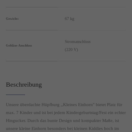
info@yourdomain.com
About us
67 kg
Gewicht:
Lorem ipsum dolor sit amet, consectetuer adipiscing elit.
Aenean commodo ligula eget dolor. Aenean massa. Cum
Stromanschluss
Gebläse-Anschluss
sociis natoque penatibus et magnis dis parturient montes,
(220 V)
nascetur ridiculus mus. Donec quam felis, ultricies nec.
Beschreibung
Unsere überdachte Hüpfburg ,,Kleines Einhorn" bietet Platz für
max. 7 Kinder und ist bei jedem Kindergeburtstag/Fest ein echter
Hingucker. Durch das bunte Design und kompakter Maße, ist
unsere kleine Einhorn besonders bei kleinen Kiddies hoch im