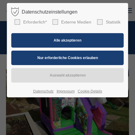
Menu
Datenschutzeinstellungen
Login
Erforderlich*
Externe Medien
Statistik
Benutzername
Detailansicht
Passwort
Anmelden
Datenschutz
Impressum
Cookie-Details
Register
|
Lost your password?
Support
Lorem ipsum dolor sit amet: