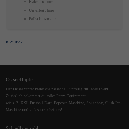
Kabeltrommel
Unterlegplane
Fallschutzmatte
Zurück
OstseeHüpfer
Der Ostseehüpfer bietet die passende Hüpfburg für jedes Event.
Zusätzlich bekommst du tolles Party-Equiptment,
wie z.B. XXL Fussball-Dart, Popcorn-Maschine, Soundbox, Slush-Ice-
Maschine und vieles mehr bei uns!
Schnellauswahl